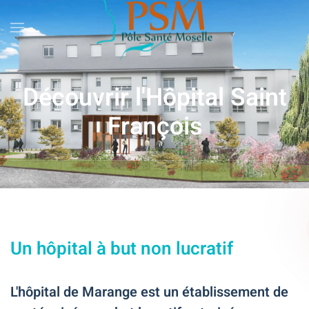
Skip
to
main
Découvrir l'Hôpital Saint
content
François
Un hôpital à but non lucratif
L'hôpital de Marange est un établissement de