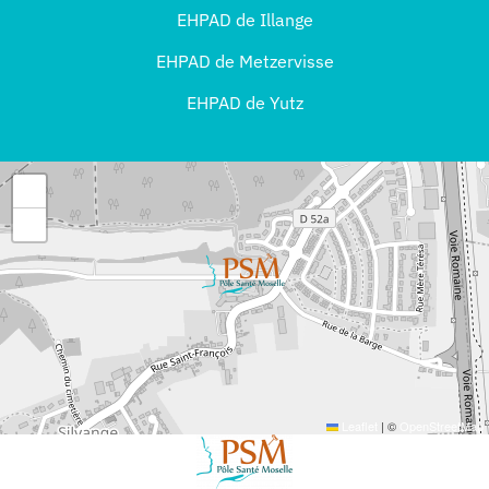
EHPAD de Illange
EHPAD de Metzervisse
EHPAD de Yutz
+
−
Leaflet
|
©
OpenStreetMap